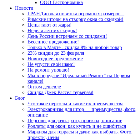
ООО Гастрономика
Новости
ГРАНДиозная новинка огромных размеров...
Римские шторы на створку окна со скидкой!
Цены тают от жары!
Неделя летних скидок!
День России встречаем со скидками!
Весеннее предложение!
Только в Марте - скидка 8% на любой товар
23% скидки до 23 февраля
Новогоднее предложение
Не упусти свой шанс!
На ремонт уповаю!
Мы в передаче "Идеальный Ремонт" на Первом
канале!
Оптом дешевле
Скидка Джек Рассел терьерам!
Блог
Что такое перголы и какие их преимущества
Электрокарнизы для штор — преимущества, фото,
описание
Перголы для дачи: фото, проекты, описание
Роллеты для окон: как купить и не ошибиться
Маркизы для террасы и дачи: как выбрать. Фото,
проекты, цены